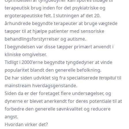
Oprindelsen af tyngdedyner kan spores tilbage til
terapeutisk brug inden for det psykiatriske og
ergoterapeutiske felt. I slutningen af det 20.
århundrede begyndte terapeuter at bruge vægtede
tæpper til at hjælpe patienter med sensoriske
behandlingsforstyrrelser og autisme.
I begyndelsen var disse tæpper primært anvendt i
kliniske omgivelser.
Tidligt i 2000'erne begyndte tyngdedyner at vinde
popularitet blandt den generelle befolkning.
De har siden udviklet sig fra specialiserede
terapitul
til
mainstream hverdagsgenstande.
Siden da er der foretaget flere undersøgelser, og
dynerne er blevet anerkendt for deres potentiale til at
forbedre den generelle søvnkvalitet og reducere
angst.
Hvordan virker det?