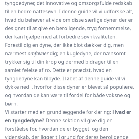
tyngdedyner, det innovative og omsorgsfulde redskab
til en bedre nattesøvn. I denne guide vil vi udforske alt,
hvad du behøver at vide om disse særlige dyner, der er
designet til at give en beroligende, tryg fornemmelse,
der kan hjælpe med at forbedre søvnkvaliteten.
Forestil dig en dyne, der ikke blot dækker dig, men
nærmest
omfavner
dig; en kugledyne, der nænsomt
trykker sig til din krop og dermed bidrager til en
samlet følelse af ro. Dette er præcist, hvad en
tyngdedyne kan tilbyde. I løbet af denne guide vil vi
dykke ned i, hvorfor disse dyner er blevet så populære,
og hvordan de kan være til fordel for både voksne og
børn.
Vi starter med en grundlæggende forklaring:
Hvad er
en tyngdedyne?
Denne sektion vil give dig en
forståelse for, hvordan de er bygget, og den
videnskab, der ligger til grund for deres beroligende