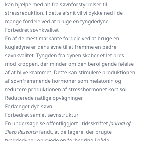
kan hjælpe med alt fra søvnforstyrrelser til
stressreduktion. I dette afsnit vil vi dykke ned i de
mange fordele ved at bruge en tyngdedyne.
Forbedret søvnkvalitet
En af de mest markante fordele ved at bruge en
kugledyne er dens evne til at fremme en bedre
søvnkvalitet. Tyngden fra dynen skaber et let pres
mod kroppen, der minder om den beroligende følelse
af at blive krammet. Dette kan stimulere produktionen
af søvnfremmende hormoner som melatonin og
reducere produktionen af stresshormonet kortisol.
Reducerede natlige opvågninger
Forlænget dyb søvn
Forbedret samlet søvnstruktur
En undersøgelse offentliggjort i tidsskriftet
Journal of
Sleep Research
fandt, at deltagere, der brugte
tyngdedyner, oplevede en forbedring i både