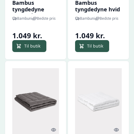
Bambus
Bambus
tyngdedyne
tyngdedyne hvid
koksgrå 140x200
140x220 - 9kg
Bambuni
Bedste pris
Bambuni
Bedste pris
- 9kg
1.049 kr.
1.049 kr.
Til butik
Til butik
Quick look
Quick l