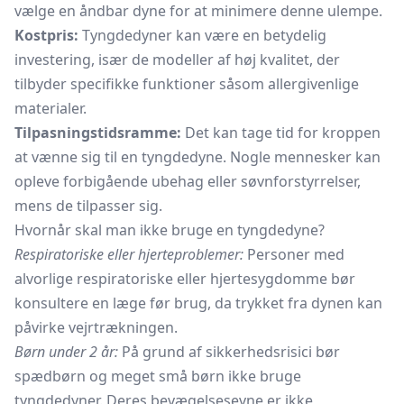
vælge en åndbar dyne for at minimere denne ulempe.
Kostpris:
Tyngdedyner kan være en betydelig
investering, især de modeller af høj kvalitet, der
tilbyder specifikke funktioner såsom allergivenlige
materialer.
Tilpasningstidsramme:
Det kan tage tid for kroppen
at vænne sig til en tyngdedyne. Nogle mennesker kan
opleve forbigående ubehag eller søvnforstyrrelser,
mens de tilpasser sig.
Hvornår skal man ikke bruge en tyngdedyne?
Respiratoriske eller hjerteproblemer:
Personer med
alvorlige respiratoriske eller hjertesygdomme bør
konsultere en læge før brug, da trykket fra dynen kan
påvirke vejrtrækningen.
Børn under 2 år:
På grund af sikkerhedsrisici bør
spædbørn og meget små børn ikke bruge
tyngdedyner. Deres bevægelsesevne er ikke