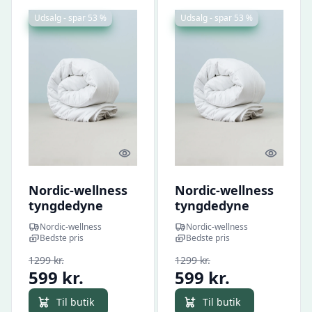
Udsalg - spar 53 %
Udsalg - spar 53 %
Quick look
Quick l
Nordic-wellness
Nordic-wellness
tyngdedyne
tyngdedyne
140x200cm /
140x200cm /
Nordic-wellness
Nordic-wellness
140x220 cm -
140x220 cm -
Bedste pris
Bedste pris
140*200CM / 9KG
140*200CM / 7KG
1299 kr.
1299 kr.
599 kr.
599 kr.
Til butik
Til butik