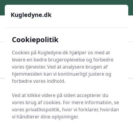
Kugledyne.dk
e menu
Kugledyne.dk
🌟
🌟🌟🌟🌟🌟
🎁
Sikker E-handel
Mange produkttyper
🇩🇰
🚀
Danske shops
Et bredt udvalg af produkter
Cookiepolitik
Kugledyne.dk
Cookies på Kugledyne.dk hjælper os med at
Men
levere en bedre brugeroplevelse og forbedre
Start søgning
Start søgning
vores tjenester. Ved at analysere brugen af
hjemmesiden kan vi kontinuerligt justere og
forbedre vores indhold.
Forside
Tyngdedyne
Ved at klikke videre på siden accepterer du
Tyngdedyner - 25 på
vores brug af cookies. For mere information, se
vores privatlivspolitik, hvor vi forklarer, hvordan
lager
vi håndterer dine oplysninger.