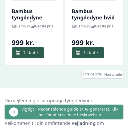
Bambus
Bambus
tyngdedyne
tyngdedyne hvid
koksgrå 140x200
140x200 - 7kg
Bambuni
Bedste pris
Bambuni
Bedste pris
- 7kg
999 kr.
999 kr.
Til butik
Til butik
Forrige side
Næste side
Din vejledning til at opdage tyngdedyner
Vigtigt - Nedenstående guide er AI-genereret. Klik
her for at læse hele beskrivelsen
Velkommen til din omfattende
vejledning
om