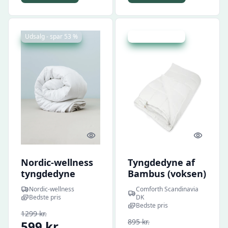
Udsalg - spar 53 %
Udsalg - spar 5 %
Quick look
Quick l
Nordic-wellness
Tyngdedyne af
tyngdedyne
Bambus (voksen)
140x200cm /
Nordic-wellness
Comforth Scandinavia
140x220 cm -
Bedste pris
DK
140*200CM / 5KG
Bedste pris
1299 kr.
895 kr.
599 kr.