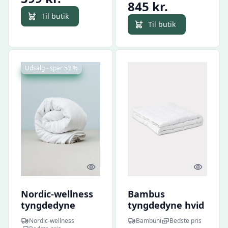
845 kr.
Til butik
Til butik
Udsalg - spar 53 %
Quick look
Quick l
Nordic-wellness
Bambus
tyngdedyne
tyngdedyne hvid
140x200cm /
140x200 - 5kg
Nordic-wellness
Bambuni
Bedste pris
140x220 cm -