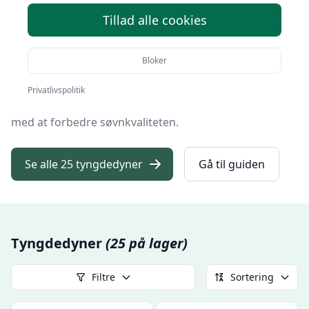
Velkommen til din omfattende
vejledning
om
Tillad alle cookies
tyngdedyner, det innovative og omsorgsfulde redskab
til en bedre nattesøvn.
Bloker
I denne guide vil vi udforske alt, hvad du behøver at
vide om disse særlige dyner, der er designet til at give
Privatlivspolitik
en beroligende, tryg fornemmelse, der kan hjælpe
med at forbedre søvnkvaliteten.
Se alle 25 tyngdedyner
Gå til guiden
Tyngdedyner
(25 på lager)
Filtre
Sortering